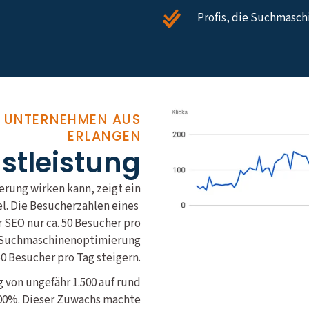
Profis, die Suchmasc
R UNTERNEHMEN AUS
ERLANGEN
nstleistung
rung wirken kann, zeigt ein
el. Die Besucherzahlen eines
SEO nur ca. 50 Besucher pro
le Suchmaschinenoptimierung
50 Besucher pro Tag steigern.
 von ungefähr 1.500 auf rund
400%. Dieser Zuwachs machte