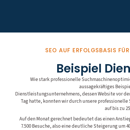
SEO AUF ERFOLGSBASIS FÜ
Beispiel Die
Wie stark professionelle Suchmaschinenoptimie
aussagekräftiges Beispi
Dienstleistungsunternehmens, dessen Website vor der 
Tag hatte, konnten wir durch unsere professionel
auf bis zu 2
Auf den Monat gerechnet bedeutet das einen Anstieg
7.500 Besuche, also eine deutliche Steigerung um 