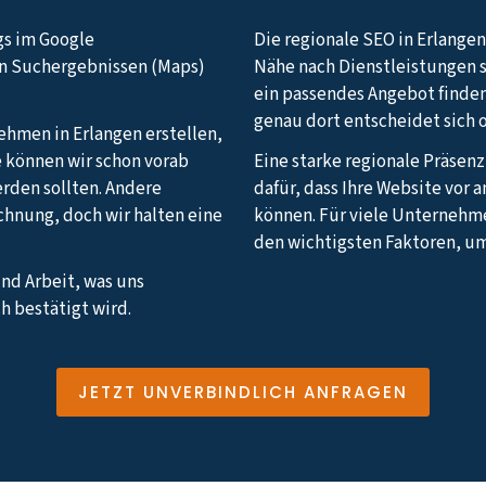
gs im Google
Die regionale SEO in Erlangen
en Suchergebnissen (Maps)
Nähe nach Dienstleistungen 
ein passendes Angebot finden
genau dort entscheidet sich 
nehmen in Erlangen erstellen,
e können wir schon vorab
Eine starke regionale Präsen
erden sollten. Andere
dafür, dass Ihre Website vor
echnung, doch wir halten eine
können. Für viele Unternehm
den wichtigsten Faktoren, u
und Arbeit, was uns
h bestätigt wird.
JETZT UNVERBINDLICH ANFRAGEN