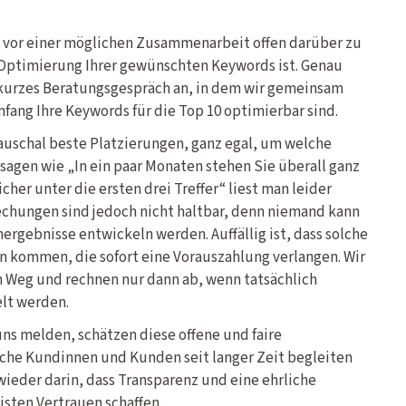
n vor einer möglichen Zusammenarbeit offen darüber zu
e Optimierung Ihrer gewünschten Keywords ist. Genau
 kurzes Beratungsgespräch an, in dem wir gemeinsam
fang Ihre Keywords für die Top 10 optimierbar sind.
auschal beste Platzierungen, ganz egal, um welche
sagen wie „In ein paar Monaten stehen Sie überall ganz
cher unter die ersten drei Treffer“ liest man leider
chungen sind jedoch nicht haltbar, denn niemand kann
hergebnisse entwickeln werden. Auffällig ist, dass solche
 kommen, die sofort eine Vorauszahlung verlangen. Wir
 Weg und rechnen nur dann ab, wenn tatsächlich
lt werden.
uns melden, schätzen diese offene und faire
eiche Kundinnen und Kunden seit langer Zeit begleiten
wieder darin, dass Transparenz und eine ehrliche
sten Vertrauen schaffen.