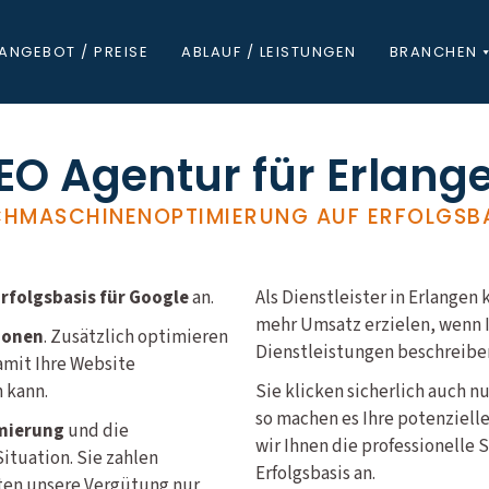
ANGEBOT / PREISE
ABLAUF / LEISTUNGEN
BRANCHEN
EO Agentur für Erlang
HMASCHINENOPTIMIERUNG AUF ERFOLGSB
folgsbasis für Google
an.
Als Dienstleister in Erlang
mehr Umsatz erzielen, wenn I
ionen
. Zusätzlich optimieren
Dienstleistungen beschreiben
amit Ihre Website
 kann.
Sie klicken sicherlich auch n
so machen es Ihre potenziell
mierung
und die
wir Ihnen die professionelle
ituation. Sie zahlen
Erfolgsbasis an.
lten unsere Vergütung nur