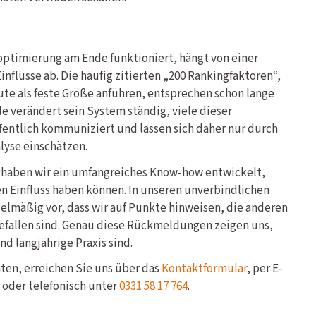
ptimierung am Ende funktioniert, hängt von einer
nflüsse ab. Die häufig zitierten „200 Rankingfaktoren“,
te als feste Größe anführen, entsprechen schon lange
le verändert sein System ständig, viele dieser
entlich kommuniziert und lassen sich daher nur durch
lyse einschätzen.
3 haben wir ein umfangreiches Know-how entwickelt,
 Einfluss haben können. In unseren unverbindlichen
lmäßig vor, dass wir auf Punkte hinweisen, die anderen
efallen sind. Genau diese Rückmeldungen zeigen uns,
nd langjährige Praxis sind.
en, erreichen Sie uns über das
Kontaktformular
, per E-
oder telefonisch unter
0331 58 17 764
.