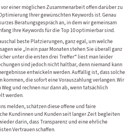
n vor einer möglichen Zusammenarbeit offen darüber zu
e Optimierung Ihrer gewünschten Keywords ist. Genau
 kurzes Beratungsgespräch an, in dem wir gemeinsam
fang Ihre Keywords für die Top 10 optimierbar sind.
auschal beste Platzierungen, ganz egal, um welche
sagen wie „In ein paar Monaten stehen Sie überall ganz
cher unter die ersten drei Treffer“ liest man leider
chungen sind jedoch nicht haltbar, denn niemand kann
hergebnisse entwickeln werden. Auffällig ist, dass solche
 kommen, die sofort eine Vorauszahlung verlangen. Wir
 Weg und rechnen nur dann ab, wenn tatsächlich
lt werden.
uns melden, schätzen diese offene und faire
eiche Kundinnen und Kunden seit langer Zeit begleiten
wieder darin, dass Transparenz und eine ehrliche
sten Vertrauen schaffen.