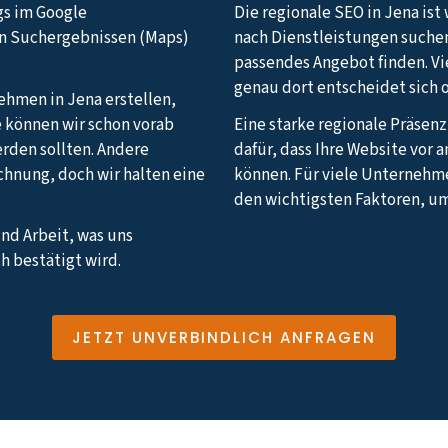
gs im Google
Die regionale SEO in Jena ist
en Suchergebnissen (Maps)
nach Dienstleistungen suchen
passendes Angebot finden. V
genau dort entscheidet sich 
nehmen in Jena erstellen,
e können wir schon vorab
Eine starke regionale Präsen
erden sollten. Andere
dafür, dass Ihre Website vor
echnung, doch wir halten eine
können. Für viele Unternehm
den wichtigsten Faktoren, u
und Arbeit, was uns
h bestätigt wird.
JETZT UNVERBINDLICH ANFRAGEN