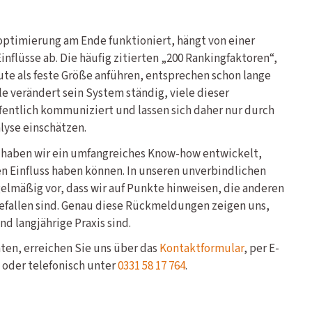
ptimierung am Ende funktioniert, hängt von einer
nflüsse ab. Die häufig zitierten „200 Rankingfaktoren“,
te als feste Größe anführen, entsprechen schon lange
le verändert sein System ständig, viele dieser
entlich kommuniziert und lassen sich daher nur durch
lyse einschätzen.
3 haben wir ein umfangreiches Know-how entwickelt,
 Einfluss haben können. In unseren unverbindlichen
lmäßig vor, dass wir auf Punkte hinweisen, die anderen
efallen sind. Genau diese Rückmeldungen zeigen uns,
nd langjährige Praxis sind.
en, erreichen Sie uns über das
Kontaktformular
, per E-
oder telefonisch unter
0331 58 17 764
.