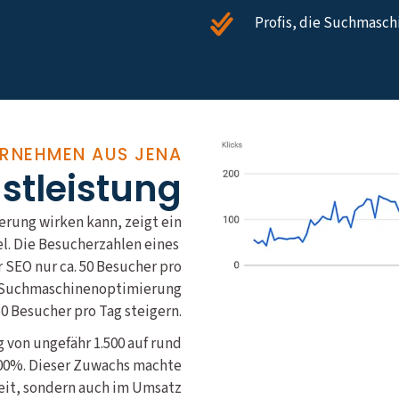
Profis, die Suchmasc
ERNEHMEN AUS JENA
nstleistung
rung wirken kann, zeigt ein
el. Die Besucherzahlen eines
SEO nur ca. 50 Besucher pro
le Suchmaschinenoptimierung
50 Besucher pro Tag steigern.
 von ungefähr 1.500 auf rund
400%. Dieser Zuwachs machte
eit, sondern auch im Umsatz