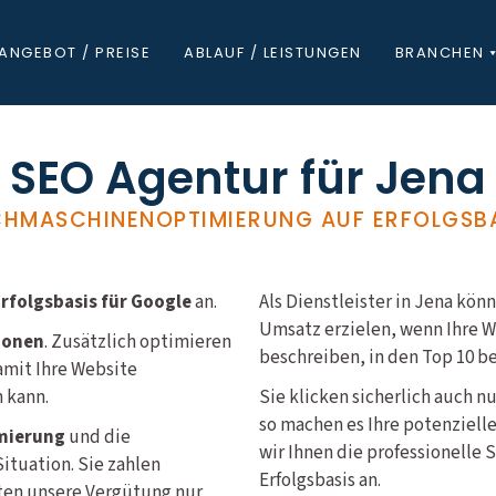
ANGEBOT / PREISE
ABLAUF / LEISTUNGEN
BRANCHEN
SEO Agentur für Jena
HMASCHINENOPTIMIERUNG AUF ERFOLGSB
folgsbasis für Google
an.
Als Dienstleister in Jena k
Umsatz erzielen, wenn Ihre W
ionen
. Zusätzlich optimieren
beschreiben, in den Top 10 b
amit Ihre Website
 kann.
Sie klicken sicherlich auch n
so machen es Ihre potenziell
mierung
und die
wir Ihnen die professionelle
ituation. Sie zahlen
Erfolgsbasis an.
lten unsere Vergütung nur