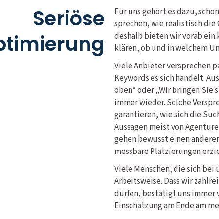
Seriöse
Für uns gehört es dazu, scho
sprechen, wie realistisch di
timierung
deshalb bieten wir vorab ein
klären, ob und in welchem Um
Viele Anbieter versprechen p
Keywords es sich handelt. Aus
oben“ oder „Wir bringen Sie si
immer wieder. Solche Verspre
garantieren, wie sich die Suc
Aussagen meist von Agenturen
gehen bewusst einen anderen
messbare Platzierungen erzie
Viele Menschen, die sich bei 
Arbeitsweise. Dass wir zahlr
dürfen, bestätigt uns immer 
Einschätzung am Ende am mei