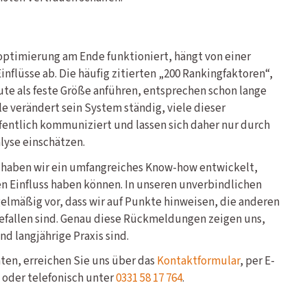
ptimierung am Ende funktioniert, hängt von einer
nflüsse ab. Die häufig zitierten „200 Rankingfaktoren“,
te als feste Größe anführen, entsprechen schon lange
le verändert sein System ständig, viele dieser
entlich kommuniziert und lassen sich daher nur durch
lyse einschätzen.
3 haben wir ein umfangreiches Know-how entwickelt,
 Einfluss haben können. In unseren unverbindlichen
lmäßig vor, dass wir auf Punkte hinweisen, die anderen
efallen sind. Genau diese Rückmeldungen zeigen uns,
nd langjährige Praxis sind.
en, erreichen Sie uns über das
Kontaktformular
, per E-
oder telefonisch unter
0331 58 17 764
.