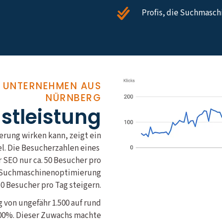
Profis, die Suchmasc
R UNTERNEHMEN AUS
NÜRNBERG
nstleistung
rung wirken kann, zeigt ein
el. Die Besucherzahlen eines
SEO nur ca. 50 Besucher pro
le Suchmaschinenoptimierung
50 Besucher pro Tag steigern.
 von ungefähr 1.500 auf rund
400%. Dieser Zuwachs machte