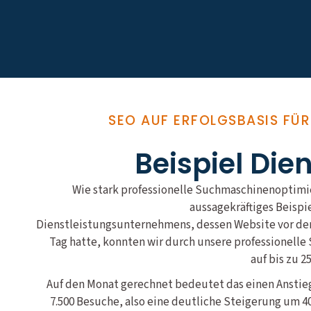
SEO AUF ERFOLGSBASIS FÜ
Beispiel Die
Wie stark professionelle Suchmaschinenoptimie
aussagekräftiges Beispi
Dienstleistungsunternehmens, dessen Website vor der 
Tag hatte, konnten wir durch unsere professionel
auf bis zu 2
Auf den Monat gerechnet bedeutet das einen Anstieg
7.500 Besuche, also eine deutliche Steigerung um 