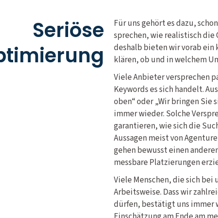
Seriöse
Für uns gehört es dazu, scho
sprechen, wie realistisch di
timierung
deshalb bieten wir vorab ein
klären, ob und in welchem Um
Viele Anbieter versprechen p
Keywords es sich handelt. Aus
oben“ oder „Wir bringen Sie si
immer wieder. Solche Verspre
garantieren, wie sich die Suc
Aussagen meist von Agenturen
gehen bewusst einen anderen
messbare Platzierungen erzie
Viele Menschen, die sich bei 
Arbeitsweise. Dass wir zahlr
dürfen, bestätigt uns immer 
Einschätzung am Ende am mei