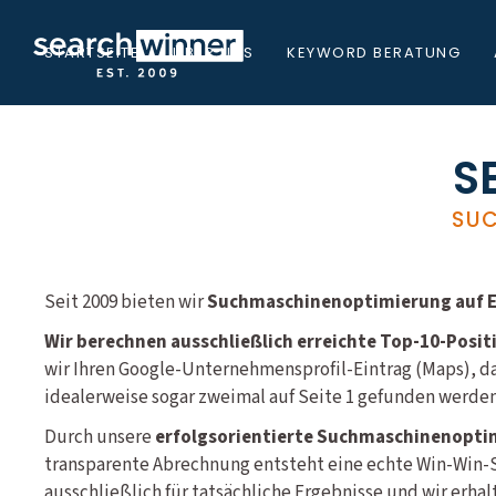
STARTSEITE
ÜBER UNS
KEYWORD BERATUNG
S
SUC
Seit 2009 bieten wir
Suchmaschinenoptimierung auf Er
Wir berechnen ausschließlich erreichte Top-10-Posit
wir Ihren Google-Unternehmensprofil-Eintrag (Maps), d
idealerweise sogar zweimal auf Seite 1 gefunden werden
Durch unsere
erfolgsorientierte Suchmaschinenopti
transparente Abrechnung entsteht eine echte Win-Win-S
ausschließlich für tatsächliche Ergebnisse und wir erha