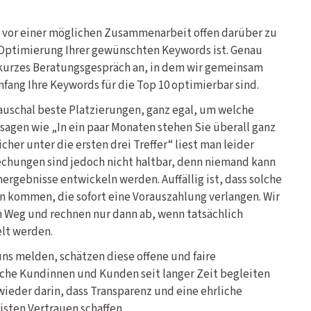
n vor einer möglichen Zusammenarbeit offen darüber zu
e Optimierung Ihrer gewünschten Keywords ist. Genau
 kurzes Beratungsgespräch an, in dem wir gemeinsam
fang Ihre Keywords für die Top 10 optimierbar sind.
auschal beste Platzierungen, ganz egal, um welche
sagen wie „In ein paar Monaten stehen Sie überall ganz
cher unter die ersten drei Treffer“ liest man leider
chungen sind jedoch nicht haltbar, denn niemand kann
hergebnisse entwickeln werden. Auffällig ist, dass solche
 kommen, die sofort eine Vorauszahlung verlangen. Wir
 Weg und rechnen nur dann ab, wenn tatsächlich
lt werden.
uns melden, schätzen diese offene und faire
eiche Kundinnen und Kunden seit langer Zeit begleiten
wieder darin, dass Transparenz und eine ehrliche
sten Vertrauen schaffen.