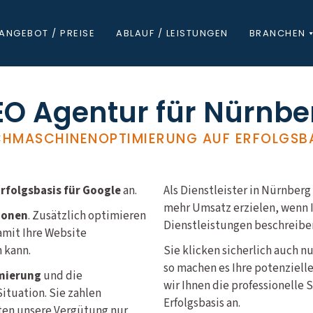
ANGEBOT / PREISE
ABLAUF / LEISTUNGEN
BRANCHEN
EO Agentur für Nürnbe
HMASCHINENOPTIMIERUNG AUF ERFOLGSB
folgsbasis für Google
an.
Als Dienstleister in Nürnbe
mehr Umsatz erzielen, wenn I
ionen
. Zusätzlich optimieren
Dienstleistungen beschreiben
amit Ihre Website
 kann.
Sie klicken sicherlich auch n
so machen es Ihre potenziell
mierung
und die
wir Ihnen die professionelle
ituation. Sie zahlen
Erfolgsbasis an.
lten unsere Vergütung nur