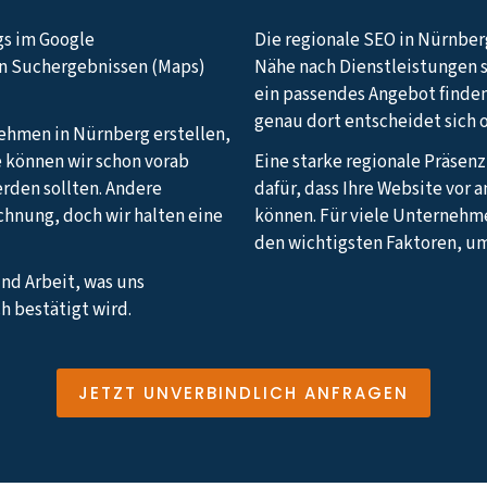
gs im Google
Die regionale SEO in Nürnberg
en Suchergebnissen (Maps)
Nähe nach Dienstleistungen 
ein passendes Angebot finden
genau dort entscheidet sich 
nehmen in Nürnberg erstellen,
e können wir schon vorab
Eine starke regionale Präsen
erden sollten. Andere
dafür, dass Ihre Website vor
echnung, doch wir halten eine
können. Für viele Unternehm
den wichtigsten Faktoren, u
und Arbeit, was uns
h bestätigt wird.
JETZT UNVERBINDLICH ANFRAGEN