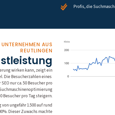
Profis, die Suchmasc
R UNTERNEHMEN AUS
REUTLINGEN
nstleistung
rung wirken kann, zeigt ein
el. Die Besucherzahlen eines
SEO nur ca. 50 Besucher pro
le Suchmaschinenoptimierung
50 Besucher pro Tag steigern.
 von ungefähr 1.500 auf rund
400%. Dieser Zuwachs machte