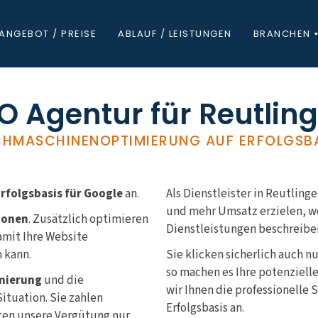
ANGEBOT / PREISE
ABLAUF / LEISTUNGEN
BRANCHEN
O Agentur für Reutlin
HMASCHINENOPTIMIERUNG AUF ERFOLGSB
folgsbasis für Google
an.
Als Dienstleister in Reutli
und mehr Umsatz erzielen, we
ionen
. Zusätzlich optimieren
Dienstleistungen beschreiben
amit Ihre Website
 kann.
Sie klicken sicherlich auch n
so machen es Ihre potenziell
mierung
und die
wir Ihnen die professionelle
ituation. Sie zahlen
Erfolgsbasis an.
lten unsere Vergütung nur