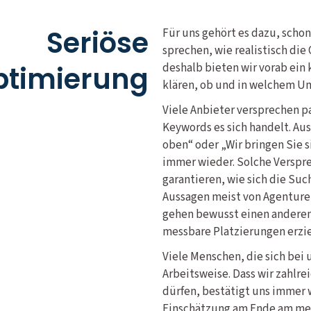
Seriöse
Für uns gehört es dazu, scho
sprechen, wie realistisch di
timierung
deshalb bieten wir vorab ein
klären, ob und in welchem Um
Viele Anbieter versprechen p
Keywords es sich handelt. Aus
oben“ oder „Wir bringen Sie si
immer wieder. Solche Verspre
garantieren, wie sich die Suc
Aussagen meist von Agenturen
gehen bewusst einen anderen
messbare Platzierungen erzie
Viele Menschen, die sich bei 
Arbeitsweise. Dass wir zahlr
dürfen, bestätigt uns immer 
Einschätzung am Ende am mei