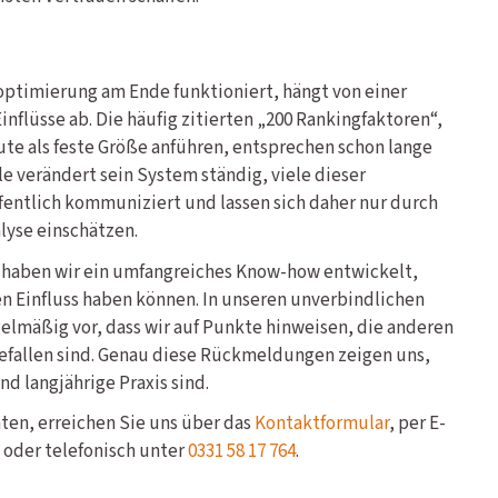
ptimierung am Ende funktioniert, hängt von einer
nflüsse ab. Die häufig zitierten „200 Rankingfaktoren“,
te als feste Größe anführen, entsprechen schon lange
le verändert sein System ständig, viele dieser
entlich kommuniziert und lassen sich daher nur durch
lyse einschätzen.
3 haben wir ein umfangreiches Know-how entwickelt,
 Einfluss haben können. In unseren unverbindlichen
lmäßig vor, dass wir auf Punkte hinweisen, die anderen
efallen sind. Genau diese Rückmeldungen zeigen uns,
nd langjährige Praxis sind.
en, erreichen Sie uns über das
Kontaktformular
, per E-
oder telefonisch unter
0331 58 17 764
.