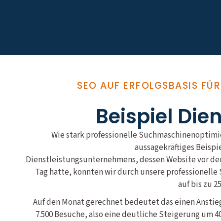
SEO AUF ERFOLGSBASIS FÜ
Beispiel Die
Wie stark professionelle Suchmaschinenoptimie
aussagekräftiges Beispi
Dienstleistungsunternehmens, dessen Website vor der 
Tag hatte, konnten wir durch unsere professionel
auf bis zu 2
Auf den Monat gerechnet bedeutet das einen Anstieg
7.500 Besuche, also eine deutliche Steigerung um 