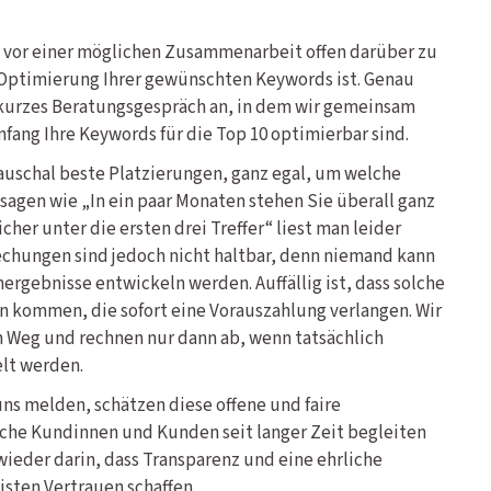
n vor einer möglichen Zusammenarbeit offen darüber zu
e Optimierung Ihrer gewünschten Keywords ist. Genau
 kurzes Beratungsgespräch an, in dem wir gemeinsam
fang Ihre Keywords für die Top 10 optimierbar sind.
auschal beste Platzierungen, ganz egal, um welche
sagen wie „In ein paar Monaten stehen Sie überall ganz
cher unter die ersten drei Treffer“ liest man leider
chungen sind jedoch nicht haltbar, denn niemand kann
hergebnisse entwickeln werden. Auffällig ist, dass solche
 kommen, die sofort eine Vorauszahlung verlangen. Wir
 Weg und rechnen nur dann ab, wenn tatsächlich
lt werden.
uns melden, schätzen diese offene und faire
eiche Kundinnen und Kunden seit langer Zeit begleiten
wieder darin, dass Transparenz und eine ehrliche
sten Vertrauen schaffen.