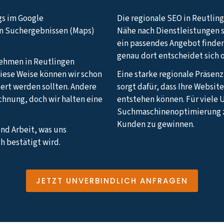
gs im Google
Die regionale SEO in Reutling
en Suchergebnissen (Maps)
Nähe nach Dienstleistungen 
ein passendes Angebot finden
genau dort entscheidet sich 
rnehmen in Reutlingen
 diese Weise können wir schon
Eine starke regionale Präsen
sert werden sollten. Andere
sorgt dafür, dass Ihre Websi
echnung, doch wir halten eine
entstehen können. Für viele 
Suchmaschinenoptimierung z
Kunden zu gewinnen.
und Arbeit, was uns
h bestätigt wird.
JETZT UNVERBINDLICH ANFRAGEN