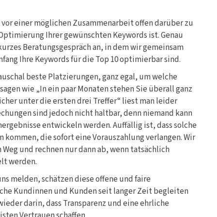
n vor einer möglichen Zusammenarbeit offen darüber zu
e Optimierung Ihrer gewünschten Keywords ist. Genau
 kurzes Beratungsgespräch an, in dem wir gemeinsam
fang Ihre Keywords für die Top 10 optimierbar sind.
auschal beste Platzierungen, ganz egal, um welche
sagen wie „In ein paar Monaten stehen Sie überall ganz
cher unter die ersten drei Treffer“ liest man leider
chungen sind jedoch nicht haltbar, denn niemand kann
hergebnisse entwickeln werden. Auffällig ist, dass solche
 kommen, die sofort eine Vorauszahlung verlangen. Wir
 Weg und rechnen nur dann ab, wenn tatsächlich
lt werden.
uns melden, schätzen diese offene und faire
eiche Kundinnen und Kunden seit langer Zeit begleiten
wieder darin, dass Transparenz und eine ehrliche
sten Vertrauen schaffen.