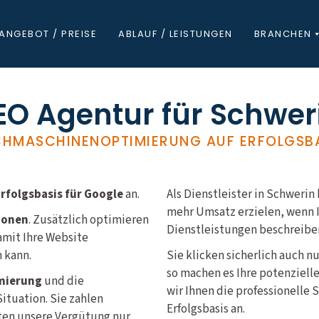
ANGEBOT / PREISE
ABLAUF / LEISTUNGEN
BRANCHEN
EO Agentur für Schwer
HMASCHINENOPTIMIERUNG AUF ERFOLGSB
folgsbasis für Google
an.
Als Dienstleister in Schwer
mehr Umsatz erzielen, wenn I
ionen
. Zusätzlich optimieren
Dienstleistungen beschreiben
amit Ihre Website
 kann.
Sie klicken sicherlich auch n
so machen es Ihre potenziell
mierung
und die
wir Ihnen die professionelle
ituation. Sie zahlen
Erfolgsbasis an.
lten unsere Vergütung nur