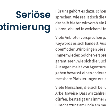
Seriöse
Für uns gehört es dazu, scho
sprechen, wie realistisch di
timierung
deshalb bieten wir vorab ein
klären, ob und in welchem Um
Viele Anbieter versprechen p
Keywords es sich handelt. Aus
oben“ oder „Wir bringen Sie si
immer wieder. Solche Verspre
garantieren, wie sich die Suc
Aussagen meist von Agenturen
gehen bewusst einen anderen
messbare Platzierungen erzie
Viele Menschen, die sich bei 
Arbeitsweise. Dass wir zahlr
dürfen, bestätigt uns immer 
Einschätzung am Ende am mei