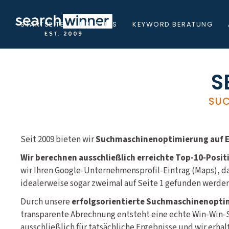
STARTSEITE
ÜBER UNS
KEYWORD BERATUNG
S
SUC
Seit 2009 bieten wir
Suchmaschinenoptimierung auf Er
Wir berechnen ausschließlich erreichte Top-10-Posit
wir Ihren Google-Unternehmensprofil-Eintrag (Maps), d
idealerweise sogar zweimal auf Seite 1 gefunden werden
Durch unsere
erfolgsorientierte Suchmaschinenopti
transparente Abrechnung entsteht eine echte Win-Win-S
ausschließlich für tatsächliche Ergebnisse und wir erha