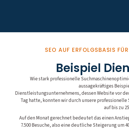
SEO AUF ERFOLGSBASIS FÜ
Beispiel Die
Wie stark professionelle Suchmaschinenoptimie
aussagekräftiges Beispi
Dienstleistungsunternehmens, dessen Website vor der 
Tag hatte, konnten wir durch unsere professionel
auf bis zu 2
Auf den Monat gerechnet bedeutet das einen Anstieg
7.500 Besuche, also eine deutliche Steigerung um 