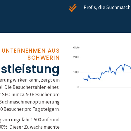
Profis, die Suchmasc
R UNTERNEHMEN AUS
SCHWERIN
nstleistung
rung wirken kann, zeigt ein
el. Die Besucherzahlen eines
SEO nur ca. 50 Besucher pro
le Suchmaschinenoptimierung
50 Besucher pro Tag steigern.
 von ungefähr 1.500 auf rund
400%. Dieser Zuwachs machte