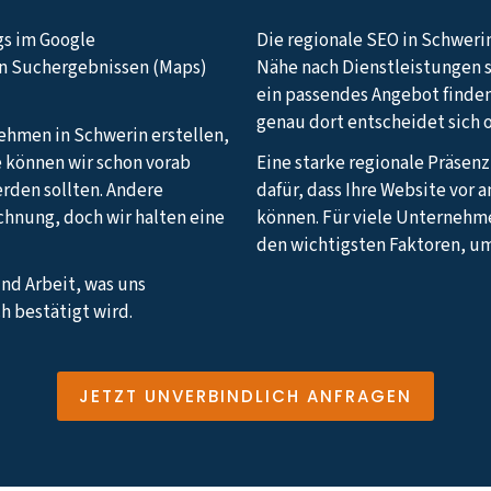
gs im Google
Die regionale SEO in Schwerin
en Suchergebnissen (Maps)
Nähe nach Dienstleistungen 
ein passendes Angebot finden
genau dort entscheidet sich 
nehmen in Schwerin erstellen,
e können wir schon vorab
Eine starke regionale Präsen
erden sollten. Andere
dafür, dass Ihre Website vor
echnung, doch wir halten eine
können. Für viele Unternehm
den wichtigsten Faktoren, u
und Arbeit, was uns
h bestätigt wird.
JETZT UNVERBINDLICH ANFRAGEN