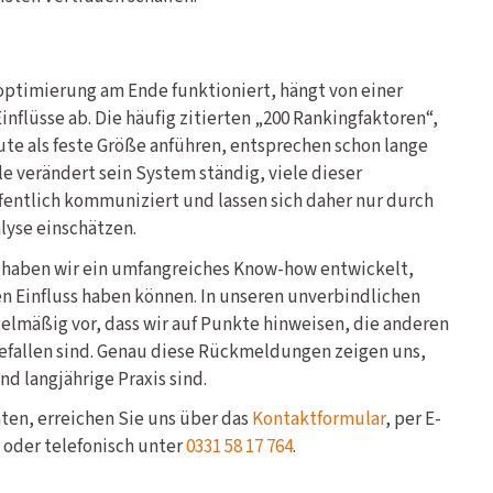
ptimierung am Ende funktioniert, hängt von einer
nflüsse ab. Die häufig zitierten „200 Rankingfaktoren“,
te als feste Größe anführen, entsprechen schon lange
le verändert sein System ständig, viele dieser
entlich kommuniziert und lassen sich daher nur durch
lyse einschätzen.
3 haben wir ein umfangreiches Know-how entwickelt,
 Einfluss haben können. In unseren unverbindlichen
lmäßig vor, dass wir auf Punkte hinweisen, die anderen
efallen sind. Genau diese Rückmeldungen zeigen uns,
nd langjährige Praxis sind.
en, erreichen Sie uns über das
Kontaktformular
, per E-
oder telefonisch unter
0331 58 17 764
.