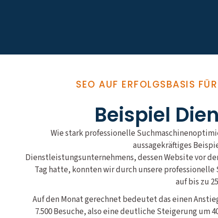
SEO AUF ERFOLGSBASIS FÜ
Beispiel Die
Wie stark professionelle Suchmaschinenoptimie
aussagekräftiges Beispi
Dienstleistungsunternehmens, dessen Website vor der 
Tag hatte, konnten wir durch unsere professionel
auf bis zu 2
Auf den Monat gerechnet bedeutet das einen Anstieg
7.500 Besuche, also eine deutliche Steigerung um 