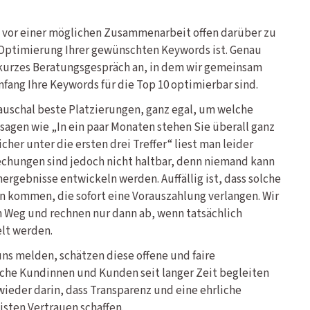
n vor einer möglichen Zusammenarbeit offen darüber zu
e Optimierung Ihrer gewünschten Keywords ist. Genau
 kurzes Beratungsgespräch an, in dem wir gemeinsam
fang Ihre Keywords für die Top 10 optimierbar sind.
auschal beste Platzierungen, ganz egal, um welche
sagen wie „In ein paar Monaten stehen Sie überall ganz
cher unter die ersten drei Treffer“ liest man leider
chungen sind jedoch nicht haltbar, denn niemand kann
hergebnisse entwickeln werden. Auffällig ist, dass solche
 kommen, die sofort eine Vorauszahlung verlangen. Wir
 Weg und rechnen nur dann ab, wenn tatsächlich
lt werden.
uns melden, schätzen diese offene und faire
eiche Kundinnen und Kunden seit langer Zeit begleiten
wieder darin, dass Transparenz und eine ehrliche
sten Vertrauen schaffen.