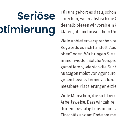
Seriöse
Für uns gehört es dazu, scho
sprechen, wie realistisch di
timierung
deshalb bieten wir vorab ein
klären, ob und in welchem Um
Viele Anbieter versprechen p
Keywords es sich handelt. Aus
oben“ oder „Wir bringen Sie si
immer wieder. Solche Verspre
garantieren, wie sich die Suc
Aussagen meist von Agenturen
gehen bewusst einen anderen
messbare Platzierungen erzie
Viele Menschen, die sich bei 
Arbeitsweise. Dass wir zahlr
dürfen, bestätigt uns immer 
Einschätzung am Ende am mei