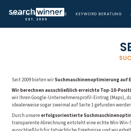
STARTSEITE
ÜBER UNS
KEYWORD BERATUNG
S
SUC
Seit 2009 bieten wir
Suchmaschinenoptimierung auf Er
Wir berechnen ausschließlich erreichte Top-10-Posit
wir Ihren Google-Unternehmensprofil-Eintrag (Maps), d
idealerweise sogar zweimal auf Seite 1 gefunden werden
Durch unsere
erfolgsorientierte Suchmaschinenopti
transparente Abrechnung entsteht eine echte Win-Win-S
ausschließlich für tatsächliche Ergebnisse und wir erha