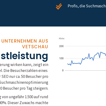
Profis, die Suchmasc
R UNTERNEHMEN AUS
VETSCHAU
nstleistung
rung wirken kann, zeigt ein
el. Die Besucherzahlen eines
SEO nur ca. 50 Besucher pro
le Suchmaschinenoptimierung
50 Besucher pro Tag steigern.
 von ungefähr 1.500 auf rund
400%. Dieser Zuwachs machte