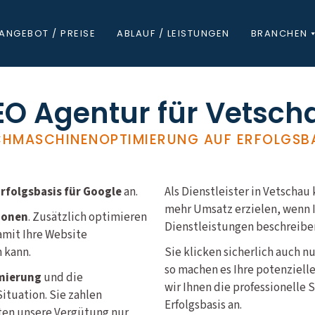
ANGEBOT / PREISE
ABLAUF / LEISTUNGEN
BRANCHEN
EO Agentur für Vetsch
HMASCHINENOPTIMIERUNG AUF ERFOLGSB
folgsbasis für Google
an.
Als Dienstleister in Vetsch
mehr Umsatz erzielen, wenn I
ionen
. Zusätzlich optimieren
Dienstleistungen beschreiben
amit Ihre Website
 kann.
Sie klicken sicherlich auch n
so machen es Ihre potenziell
mierung
und die
wir Ihnen die professionelle
ituation. Sie zahlen
Erfolgsbasis an.
lten unsere Vergütung nur