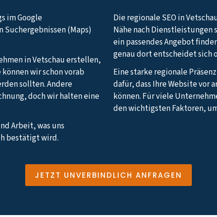
gs im Google
Die regionale SEO in Vetschau
en Suchergebnissen (Maps)
Nähe nach Dienstleistungen 
ein passendes Angebot finden
genau dort entscheidet sich 
nehmen in Vetschau erstellen,
e können wir schon vorab
Eine starke regionale Präsen
erden sollten. Andere
dafür, dass Ihre Website vor
echnung, doch wir halten eine
können. Für viele Unternehm
den wichtigsten Faktoren, u
und Arbeit, was uns
h bestätigt wird.
JETZT UNVERBINDLICH ANFRAGEN