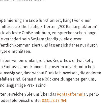
ptimierung am Ende funktioniert, hängt von einer
nflüsse ab. Die häufig zitierten „200 Rankingfaktoren“,
te als feste Größe anführen, entsprechen schon lange
le verändert sein System ständig, viele dieser
entlich kommuniziert und lassen sich daher nur durch
lyse einschätzen.
3 haben wir ein umfangreiches Know-how entwickelt,
 Einfluss haben können. In unseren unverbindlichen
lmäßig vor, dass wir auf Punkte hinweisen, die anderen
efallen sind. Genau diese Rückmeldungen zeigen uns,
nd langjährige Praxis sind.
en, erreichen Sie uns über das
Kontaktformular
, per E-
oder telefonisch unter
0331 58 17 764
.