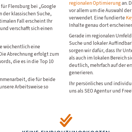
regionalen Optimierung
an. D
für Flensburg bei „Google
vor allem um die Auswahl der
in der klassischen Suche,
verwendet. Eine fundierte
Ke
imalen Fall erscheint Ihr
Inhalte genau dort erscheine
nd verschafft sich einen
Gerade im regionalen Umfeld 
Suche und lokaler Auffindbar
ie wöchentlich eine
sorgen wir dafür, dass Ihr U
Die Abrechnung erfolgt zum
als auch im lokalen Bereich s
rds, die es in die Top 10
deutlich, mehrfach auf der er
generieren.
ammenarbeit, die für beide
Ihr persönliches und individ
unsere Arbeitsweise so
uns als SEO Agentur und Freel