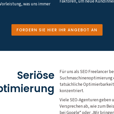
Faktoren, um neue Kundinne
 Vorleistung, was uns immer
FORDERN SIE HIER IHR ANGEBOT AN
Seriöse
Für uns als SEO Freelancer be
Suchmaschinenoptimierung ei
timierung
tatsächliche Optimierbarkei
konzentriert.
Viele SEO-Agenturen geben 
Versprechen ab, wie zum Beis
bei Google“ oder „Wir bringen 