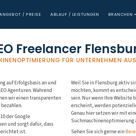
ANGEBOT / PREISE
ABLAUF / LEISTUNGEN
BRANCHEN
EO Freelancer Flensbu
INENOPTIMIERUNG FÜR UNTERNEHMEN AUS
g auf Erfolgsbasis an und
Weil Sie in Flensburg aktiv 
 SEO Agenturen. Während
möchten, kommt es entscheid
hen wir einen transparenten
sein. Nur wenn Ihre Website 
e bezahlen.
erscheint, werden potenziell
Genau hier setzen wir mit ein
 10 der Google
Suchmaschinenoptimierung 
en und sorgt dafür, dass
richtet ist.
Sehen Sie sich gerne ein
Bere