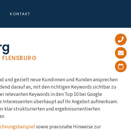
KONTAKT
rg
 FLENSBURG
sind und gezielt neue Kundinnen und Kunden ansprechen
end darauf an, mit den richtigen Keywords sichtbar zu
bei relevanten Keywords in den Top 10 bei Google
e Interessenten überhaupt auf Ihr Angebot aufmerksam.
er klar strukturierten und ergebnisorientierten
an.
chnungsbeispiel
sowie praxisnahe Hinweise zur