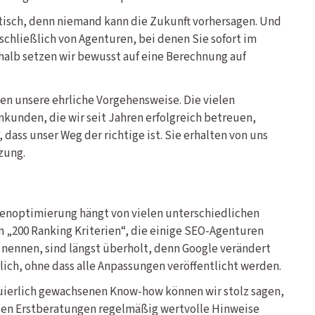
tisch, denn niemand kann die Zukunft vorhersagen. Und
chließlich von Agenturen, bei denen Sie sofort im
alb setzen wir bewusst auf eine Berechnung auf
en unsere ehrliche Vorgehensweise. Die vielen
den, die wir seit Jahren erfolgreich betreuen,
dass unser Weg der richtige ist. Sie erhalten von uns
zung.
nenoptimierung hängt von vielen unterschiedlichen
n „200 Ranking Kriterien“, die einige SEO-Agenturen
nennen, sind längst überholt, denn Google verändert
lich, ohne dass alle Anpassungen veröffentlicht werden.
uierlich gewachsenen Know-how können wir stolz sagen,
eien Erstberatungen regelmäßig wertvolle Hinweise