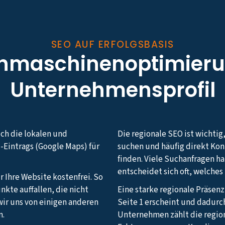
SEO AUF ERFOLGSBASIS
chmaschinenoptimieru
Unternehmensprofil
uch die lokalen und
Die regionale SEO ist wichtig
-Eintrags (Google Maps) für
suchen und häufig direkt Ko
finden. Viele Suchanfragen h
entscheidet sich oft, welche
r Ihre Website kostenfrei. So
nkte auffallen, die nicht
Eine starke regionale Präsenz
ir uns von einigen anderen
Seite 1 erscheint und dadurc
n.
Unternehmen zählt die regio