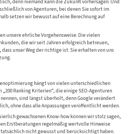
tisch, denn niemand kann die Zukunft vorhersagen. Und
chließlich von Agenturen, bei denen Sie sofort im
alb setzen wir bewusst auf eine Berechnung auf
en unsere ehrliche Vorgehensweise. Die vielen
den, die wir seit Jahren erfolgreich betreuen,
dass unser Weg der richtige ist. Sie erhalten von uns
zung.
nenoptimierung hängt von vielen unterschiedlichen
n „200 Ranking Kriterien“, die einige SEO-Agenturen
nennen, sind längst überholt, denn Google verändert
lich, ohne dass alle Anpassungen veröffentlicht werden.
uierlich gewachsenen Know-how können wir stolz sagen,
eien Erstberatungen regelmäßig wertvolle Hinweise
tatsächlich nicht gewusst und berücksichtigt haben.