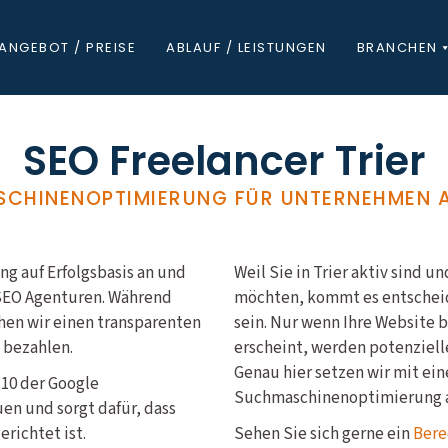
ANGEBOT / PREISE
ABLAUF / LEISTUNGEN
BRANCHEN
SEO Freelancer Trier
CHINENOPTIMIERUNG FÜR UNTERNEHMEN A
g auf Erfolgsbasis an und
Weil Sie in Trier aktiv sind
 SEO Agenturen. Während
möchten, kommt es entscheid
hen wir einen transparenten
sein. Nur wenn Ihre Website 
e bezahlen.
erscheint, werden potenziell
Genau hier setzen wir mit ein
 10 der Google
Suchmaschinenoptimierung 
en und sorgt dafür, dass
richtet ist.
Sehen Sie sich gerne ein
Bere