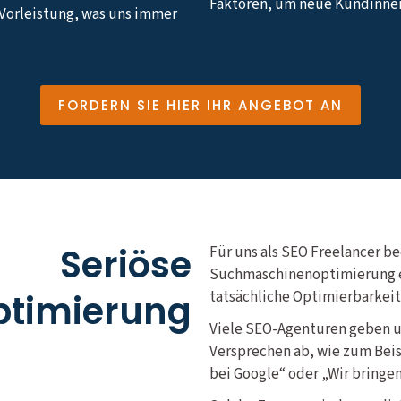
Faktoren, um neue Kundinne
 Vorleistung, was uns immer
FORDERN SIE HIER IHR ANGEBOT AN
Seriöse
Für uns als SEO Freelancer be
Suchmaschinenoptimierung ei
timierung
tatsächliche Optimierbarkeit
Viele SEO-Agenturen geben 
Versprechen ab, wie zum Beis
bei Google“ oder „Wir bringen 