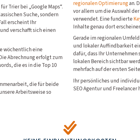
regionalen Optimierung
an. D
ür Trier bei „Google Maps“.
vor allem um die Auswahl der
klassischen Suche, sondern
verwendet. Eine fundierte
Ke
all erscheint Ihr
Inhalte genau dort erscheine
nd verschafft sich einen
Gerade im regionalen Umfeld 
und lokaler Auffindbarkeit e
ie wöchentlich eine
dafür, dass Ihr Unternehmen 
Die Abrechnung erfolgt zum
lokalen Bereich sichtbar werd
rds, die es in die Top 10
mehrfach auf der ersten Seite
Ihr persönliches und individu
ammenarbeit, die für beide
SEO Agentur und Freelancer h
unsere Arbeitsweise so