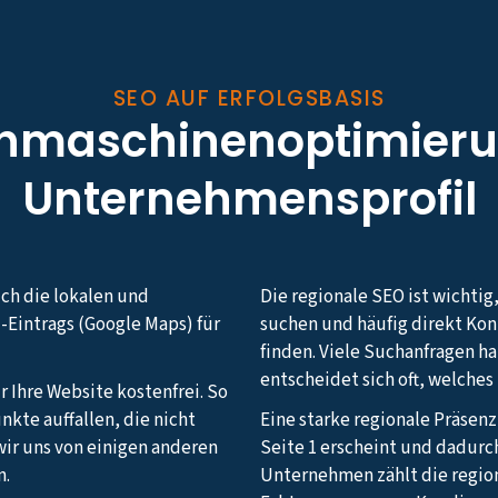
SEO AUF ERFOLGSBASIS
chmaschinenoptimieru
Unternehmensprofil
uch die lokalen und
Die regionale SEO ist wichtig
-Eintrags (Google Maps) für
suchen und häufig direkt Ko
finden. Viele Suchanfragen h
entscheidet sich oft, welche
r Ihre Website kostenfrei. So
nkte auffallen, die nicht
Eine starke regionale Präsenz
ir uns von einigen anderen
Seite 1 erscheint und dadurc
n.
Unternehmen zählt die regio