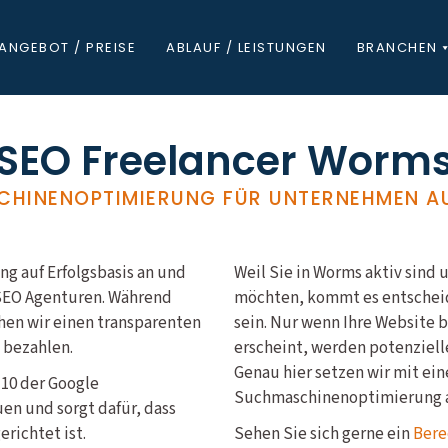
ANGEBOT / PREISE
ABLAUF / LEISTUNGEN
BRANCHEN
SEO Freelancer Worm
HINENOPTIMIERUNG FÜR UNTERNEHMEN 
g auf Erfolgsbasis an und
Weil Sie in Worms aktiv sin
 SEO Agenturen. Während
möchten, kommt es entscheid
hen wir einen transparenten
sein. Nur wenn Ihre Website 
e bezahlen.
erscheint, werden potenziell
Genau hier setzen wir mit ein
 10 der Google
Suchmaschinenoptimierung 
en und sorgt dafür, dass
richtet ist.
Sehen Sie sich gerne ein
Bere