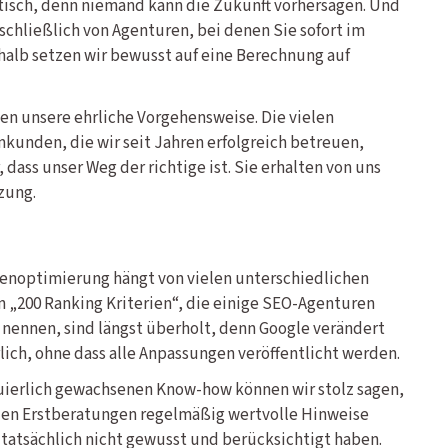
tisch, denn niemand kann die Zukunft vorhersagen. Und
chließlich von Agenturen, bei denen Sie sofort im
alb setzen wir bewusst auf eine Berechnung auf
en unsere ehrliche Vorgehensweise. Die vielen
den, die wir seit Jahren erfolgreich betreuen,
dass unser Weg der richtige ist. Sie erhalten von uns
zung.
nenoptimierung hängt von vielen unterschiedlichen
n „200 Ranking Kriterien“, die einige SEO-Agenturen
nennen, sind längst überholt, denn Google verändert
lich, ohne dass alle Anpassungen veröffentlicht werden.
uierlich gewachsenen Know-how können wir stolz sagen,
eien Erstberatungen regelmäßig wertvolle Hinweise
tatsächlich nicht gewusst und berücksichtigt haben.