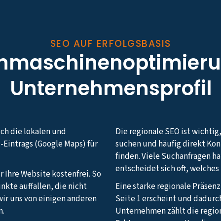
SEO AUF ERFOLGSBASIS
chmaschinenoptimieru
Unternehmensprofil
uch die lokalen und
Die regionale SEO ist wichtig
-Eintrags (Google Maps) für
suchen und häufig direkt Ko
finden. Viele Suchanfragen h
entscheidet sich oft, welche
r Ihre Website kostenfrei. So
nkte auffallen, die nicht
Eine starke regionale Präsenz
ir uns von einigen anderen
Seite 1 erscheint und dadurc
n.
Unternehmen zählt die regio