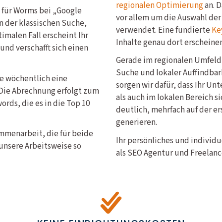
regionalen Optimierung
an. D
 für Worms bei „Google
vor allem um die Auswahl der
in der klassischen Suche,
verwendet. Eine fundierte
Ke
imalen Fall erscheint Ihr
Inhalte genau dort erscheine
nd verschafft sich einen
Gerade im regionalen Umfeld
Suche und lokaler Auffindbar
ie wöchentlich eine
sorgen wir dafür, dass Ihr U
Die Abrechnung erfolgt zum
als auch im lokalen Bereich s
rds, die es in die Top 10
deutlich, mehrfach auf der er
generieren.
ammenarbeit, die für beide
Ihr persönliches und individ
unsere Arbeitsweise so
als SEO Agentur und Freelance