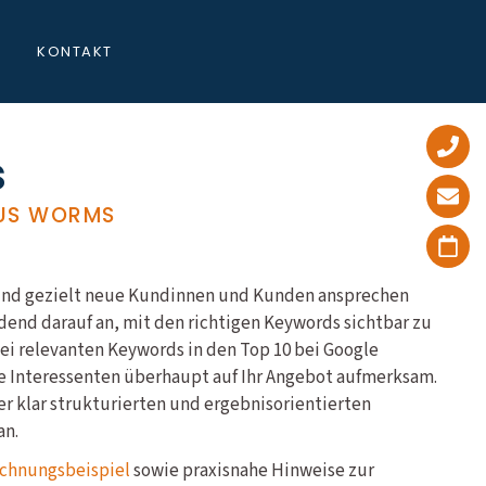
KONTAKT
s
AUS WORMS
d und gezielt neue Kundinnen und Kunden ansprechen
end darauf an, mit den richtigen Keywords sichtbar zu
bei relevanten Keywords in den Top 10 bei Google
e Interessenten überhaupt auf Ihr Angebot aufmerksam.
er klar strukturierten und ergebnisorientierten
an.
chnungsbeispiel
sowie praxisnahe Hinweise zur