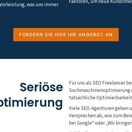
Faktoren, um neue Kundinne
 Vorleistung, was uns immer
FORDERN SIE HIER IHR ANGEBOT AN
Seriöse
Für uns als SEO Freelancer be
Suchmaschinenoptimierung ei
timierung
tatsächliche Optimierbarkei
Viele SEO-Agenturen geben 
Versprechen ab, wie zum Beis
bei Google“ oder „Wir bringen 