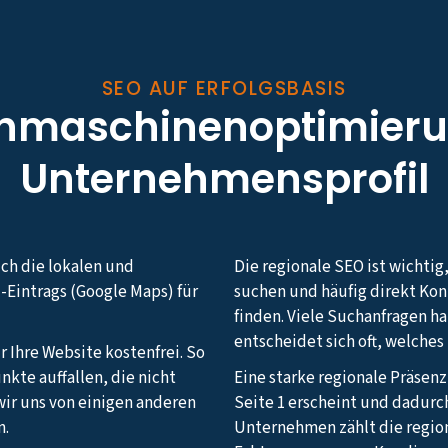
SEO AUF ERFOLGSBASIS
chmaschinenoptimieru
Unternehmensprofil
uch die lokalen und
Die regionale SEO ist wichtig
-Eintrags (Google Maps) für
suchen und häufig direkt Ko
finden. Viele Suchanfragen h
entscheidet sich oft, welche
r Ihre Website kostenfrei. So
nkte auffallen, die nicht
Eine starke regionale Präsenz
ir uns von einigen anderen
Seite 1 erscheint und dadurc
n.
Unternehmen zählt die regio