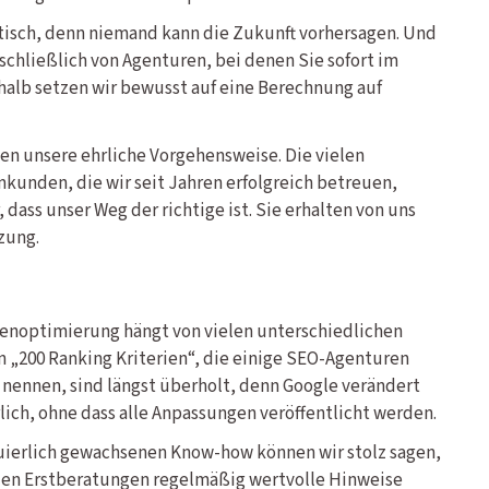
tisch, denn niemand kann die Zukunft vorhersagen. Und
chließlich von Agenturen, bei denen Sie sofort im
alb setzen wir bewusst auf eine Berechnung auf
en unsere ehrliche Vorgehensweise. Die vielen
den, die wir seit Jahren erfolgreich betreuen,
dass unser Weg der richtige ist. Sie erhalten von uns
zung.
nenoptimierung hängt von vielen unterschiedlichen
n „200 Ranking Kriterien“, die einige SEO-Agenturen
nennen, sind längst überholt, denn Google verändert
lich, ohne dass alle Anpassungen veröffentlicht werden.
uierlich gewachsenen Know-how können wir stolz sagen,
eien Erstberatungen regelmäßig wertvolle Hinweise