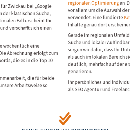
regionalen Optimierung
an. D
für Zwickau bei „Google
vor allem um die Auswahl der
in der klassischen Suche,
verwendet. Eine fundierte
Ke
imalen Fall erscheint Ihr
Inhalte genau dort erscheine
nd verschafft sich einen
Gerade im regionalen Umfeld 
Suche und lokaler Auffindbar
ie wöchentlich eine
sorgen wir dafür, dass Ihr U
Die Abrechnung erfolgt zum
als auch im lokalen Bereich s
rds, die es in die Top 10
deutlich, mehrfach auf der er
generieren.
ammenarbeit, die für beide
Ihr persönliches und individ
unsere Arbeitsweise so
als SEO Agentur und Freelance