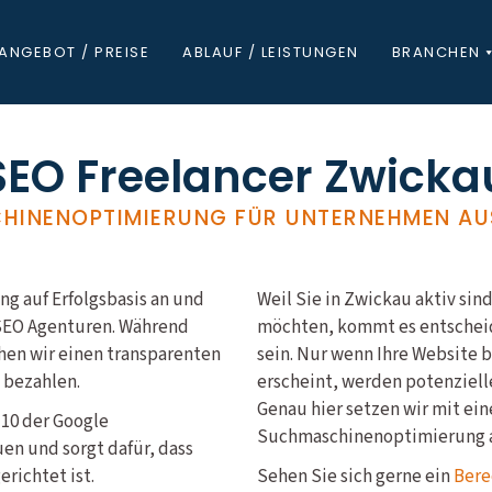
ANGEBOT / PREISE
ABLAUF / LEISTUNGEN
BRANCHEN
SEO Freelancer Zwicka
HINENOPTIMIERUNG FÜR UNTERNEHMEN AU
g auf Erfolgsbasis an und
Weil Sie in Zwickau aktiv s
 SEO Agenturen. Während
möchten, kommt es entscheid
hen wir einen transparenten
sein. Nur wenn Ihre Website 
e bezahlen.
erscheint, werden potenziell
Genau hier setzen wir mit ein
 10 der Google
Suchmaschinenoptimierung 
en und sorgt dafür, dass
richtet ist.
Sehen Sie sich gerne ein
Bere