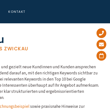
KONTAKT
u
S ZWICKAU
ind und gezielt neue Kundinnen und Kunden ansprechen
end darauf an, mit den richtigen Keywords sichtbar zu
bei relevanten Keywords in den Top 10 bei Google
e Interessenten überhaupt auf Ihr Angebot aufmerksam.
er klar strukturierten und ergebnisorientierten
an.
chnungsbeispiel
sowie praxisnahe Hinweise zur