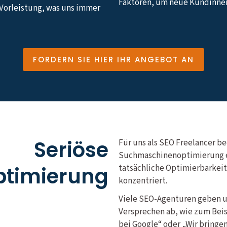
Faktoren, um neue Kundinne
 Vorleistung, was uns immer
FORDERN SIE HIER IHR ANGEBOT AN
Seriöse
Für uns als SEO Freelancer be
Suchmaschinenoptimierung ei
timierung
tatsächliche Optimierbarkei
konzentriert.
Viele SEO-Agenturen geben 
Versprechen ab, wie zum Beis
bei Google“ oder „Wir bringen 